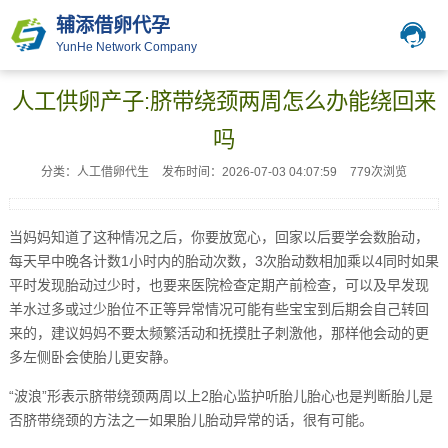
辅添借卵代孕
YunHe Network Company
人工供卵产子:脐带绕颈两周怎么办能绕回来
吗
分类：人工借卵代生
发布时间：2026-07-03 04:07:59
779次浏览
当妈妈知道了这种情况之后，你要放宽心，回家以后要学会数胎动，
每天早中晚各计数1小时内的胎动次数，3次胎动数相加乘以4同时如果
平时发现胎动过少时，也要来医院检查定期产前检查，可以及早发现
羊水过多或过少胎位不正等异常情况可能有些宝宝到后期会自己转回
来的，建议妈妈不要太频繁活动和抚摸肚子刺激他，那样他会动的更
多左侧卧会使胎儿更安静。
“波浪”形表示脐带绕颈两周以上2胎心监护听胎儿胎心也是判断胎儿是
否脐带绕颈的方法之一如果胎儿胎动异常的话，很有可能。