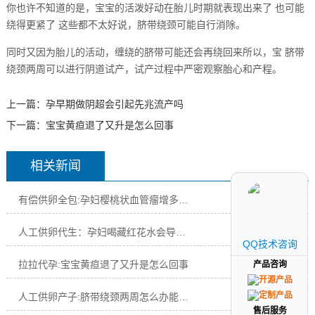
你也许不知道的是，宝宝的活泼好动在胎儿时期就表现出来了 也可能
绕得更紧了 这些都不太好说，脐带绕颈可能自行消除。
同时又因为胎儿的活动，缠绕的脐带可能还会再绕回来所以，宝 脐带
绕颈两周可以进行阴道试产，试产过程中严密观察胎心和产程。
上一篇：
孕早期做阴超会引起先兆流产吗
下一篇：
宝宝黄疸退了又升是怎么回事
相关新闻
有偿供卵全包:孕妇樱桃状血管瘤增多是肝功能不好吗
07-03
人工供卵代生：孕妇喝藏红花水会导致大出血流产吗
07-03
QQ技术咨询
QQ技术咨询
拉拉代孕:宝宝黄疸退了又升是怎么回事
07-03
产品咨询
产品咨询
人工供卵产子:脐带绕颈两周怎么办能绕回来吗
07-03
售后服务
售后服务