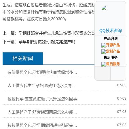
生成，使皮肤白皙后者能减少自由基损伤，延缓皮肤老化同时，水果
中的水分和膳食纤维有助于维持皮肤湿润和弹性推荐选择苹果橙子葡
萄猕猴桃等，建议每日摄入200300。
QQ技术咨询
QQ技术咨询
上一篇：
孕期妊娠合并新生儿急进性肾小球肾炎怎么激素免疫抑制
产品咨询
产品咨询
下一篇：
孕早期做阴超会引起先兆流产吗
相关新闻
售后服务
售后服务
有偿供卵全包:孕妇樱桃状血管瘤增多是肝功能不好吗
07-03
人工供卵代生：孕妇喝藏红花水会导致大出血流产吗
07-03
拉拉代孕:宝宝黄疸退了又升是怎么回事
07-03
人工供卵产子:脐带绕颈两周怎么办能绕回来吗
07-03
拉拉借卵全包:孕早期做阴超会引起先兆流产吗
07-03