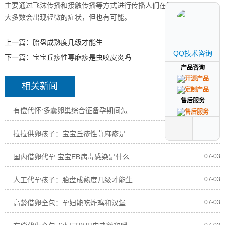
主要通过飞沫传播和接触传播等方式进行传播人们在感染EB病毒后，
大多数会出现轻微的症状，但也有可能。
上一篇：
胎盘成熟度几级才能生
QQ技术咨询
QQ技术咨询
下一篇：
宝宝丘疹性荨麻疹是虫咬皮炎吗
产品咨询
产品咨询
相关新闻
售后服务
售后服务
有偿代怀:多囊卵巢综合征备孕期间怎么调理月经
07-03
拉拉供卵孩子：宝宝丘疹性荨麻疹是虫咬皮炎吗
07-03
国内借卵代孕:宝宝EB病毒感染是什么病传染吗
07-03
人工代孕孩子：胎盘成熟度几级才能生
07-03
高龄借卵全包：孕妇能吃炸鸡和汉堡等快餐吗热量高吗
07-03