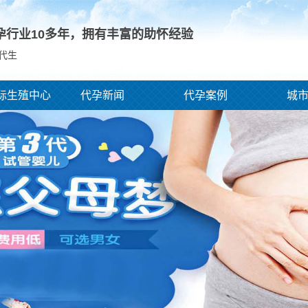
孕行业10多年，拥有丰富的助怀经验
,代生
际生殖中心
代孕新闻
代孕案例
城