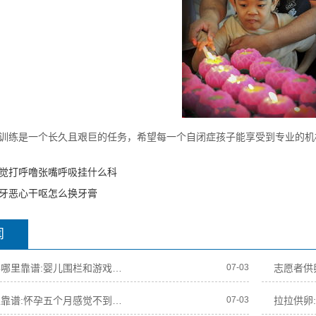
训练是一个长久且艰巨的任务，希望每一个自闭症孩子能享受到专业的机
觉打呼噜张嘴呼吸挂什么科
牙恶心干呕怎么换牙膏
闻
拉拉借卵代孕哪里靠谱:婴儿围栏和游戏围栏多大买怎么固定防推倒
07-03
国内借卵哪里靠谱:怀孕五个月感觉不到胎动正常吗
07-03