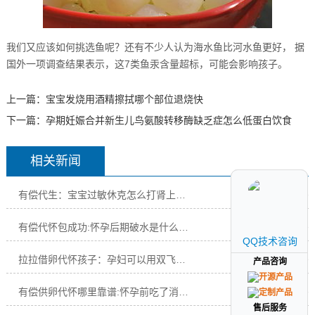
我们又应该如何挑选鱼呢？还有不少人认为海水鱼比河水鱼更好， 据
国外一项调查结果表示，这7类鱼汞含量超标，可能会影响孩子。
上一篇：
宝宝发烧用酒精擦拭哪个部位退烧快
下一篇：
孕期妊娠合并新生儿鸟氨酸转移酶缺乏症怎么低蛋白饮食
相关新闻
有偿代生：宝宝过敏休克怎么打肾上腺素急救
07-03
有偿代怀包成功:怀孕后期破水是什么感觉高位破水症状
07-03
QQ技术咨询
QQ技术咨询
拉拉借卵代怀孩子：孕妇可以用双飞人药水和保心安油吗
07-03
产品咨询
产品咨询
有偿供卵代怀哪里靠谱:怀孕前吃了消炎药打点滴胎儿有影响吗
07-03
售后服务
售后服务